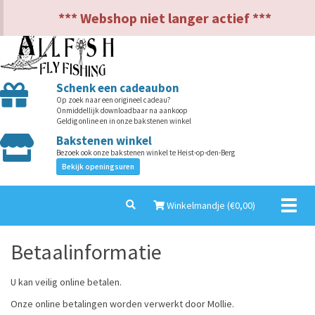
NL
EN
*** Webshop niet langer actief ***
Schenk een cadeaubon
Op zoek naar een origineel cadeau?
Onmiddellijk downloadbaar na aankoop
Geldig online en in onze bakstenen winkel
Bakstenen winkel
Bezoek ook onze bakstenen winkel te Heist-op-den-Berg
Bekijk openingsuren
Toggl
Winkelmandje (€
0,00
)
naviga
Betaalinformatie
U kan veilig online betalen.
Onze online betalingen worden verwerkt door Mollie.