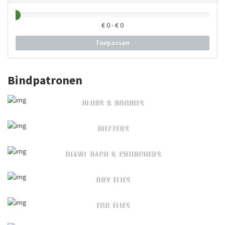
€
0
- €
0
Toepassen
Bindpatronen
BLOBS & BOOBIES
BUZZERS
DIAWL BACH & CRUNCHERS
DRY FLIES
EGG FLIES