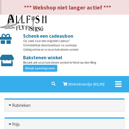
NL
EN
*** Webshop niet langer actief ***
Schenk een cadeaubon
Op zoek naar een origineel cadeau?
Onmiddellijk downloadbaar na aankoop
Geldig online en in onze bakstenen winkel
Bakstenen winkel
Bezoek ook onze bakstenen winkel te Heist-op-den-Berg
Bekijk openingsuren
Toggl
Winkelmandje (€
0,00
)
naviga
Rubrieken
Prijs