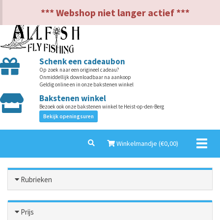
NL
EN
*** Webshop niet langer actief ***
Schenk een cadeaubon
Op zoek naar een origineel cadeau?
Onmiddellijk downloadbaar na aankoop
Geldig online en in onze bakstenen winkel
Bakstenen winkel
Bezoek ook onze bakstenen winkel te Heist-op-den-Berg
Bekijk openingsuren
Toggl
Winkelmandje (€
0,00
)
naviga
Rubrieken
Prijs