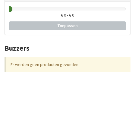
€
0
- €
0
Toepassen
Buzzers
Er werden geen producten gevonden