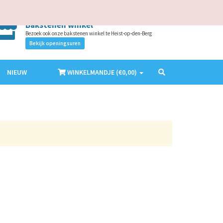
AANMELDEN
ACCOUNT MAKEN
NL
EN
Bakstenen winkel
Bezoek ook onze bakstenen winkel te Heist-op-den-Berg
Bekijk openingsuren
NIEUW
WINKELMANDJE (€
0,00
)