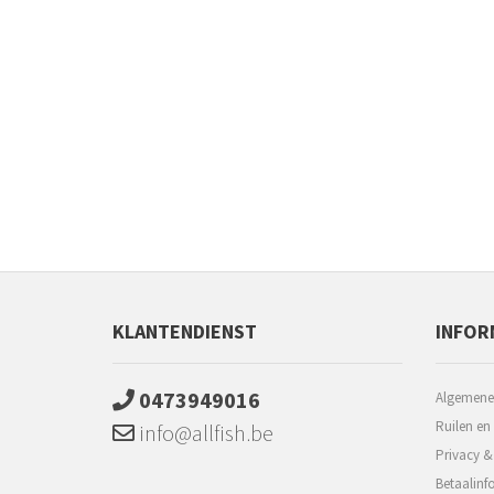
KLANTENDIENST
INFOR
0473949016
Algemene
Ruilen en
info@allfish.be
Privacy &
Betaalinf