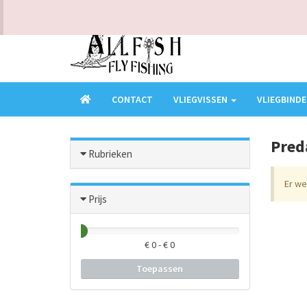
KLANTENSERVICE - VRAGEN? BEL ONS OP 0473949016
CONTACT
VLIEGVISSEN
VLIEGBIND
Pred
Rubrieken
Er w
Prijs
€
0
- €
0
Toepassen