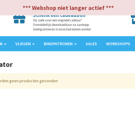
*** Webshop niet langer actief ***
Schenk een cadeaubon
Op zoek naar een origineel cadeau?
Onmiddellijk downloadbaar na aankoop
Geldig online en in onze bakstenen winkel
EN
VLIEGEN
BINDPATRONEN
SALES
WORKSHOPS
ator
erden geen producten gevonden