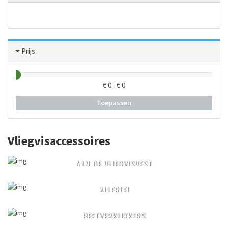
Prijs
€
0
- €
0
Toepassen
Vliegvisaccessoires
AAN DE VLIEGVISVEST
ALLERLEI
BEETVERKLIKKERS