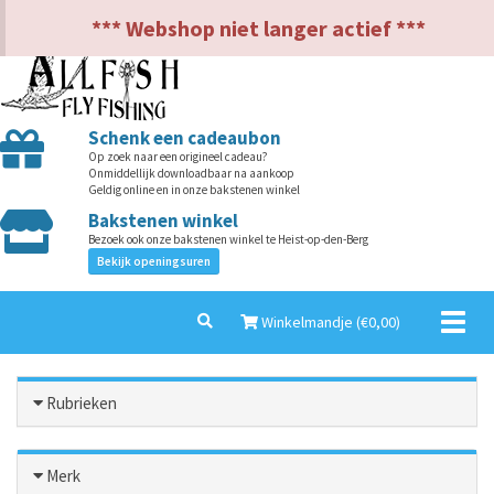
NL
EN
*** Webshop niet langer actief ***
Schenk een cadeaubon
Op zoek naar een origineel cadeau?
Onmiddellijk downloadbaar na aankoop
Geldig online en in onze bakstenen winkel
Bakstenen winkel
Bezoek ook onze bakstenen winkel te Heist-op-den-Berg
Bekijk openingsuren
Toggl
Winkelmandje (€
0,00
)
naviga
Rubrieken
Merk