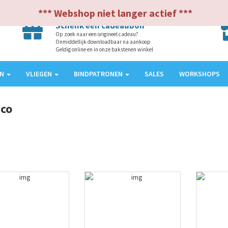
*** Webshop niet langer actief ***
Schenk een cadeaubon
Op zoek naar een origineel cadeau?
Onmiddellijk downloadbaar na aankoop
Geldig online en in onze bakstenen winkel
EN
VLIEGEN
BINDPATRONEN
SALES
WORKSHOPS
co