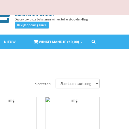
AANMELDEN
ACCOUNT MAKEN
NL
EN
Bakstenen winkel
Bezoek ook onze bakstenen winkel te Heist-op-den-Berg
Bekijk openingsuren
NIEUW
WINKELMANDJE (€
0,00
)
Sorteren: