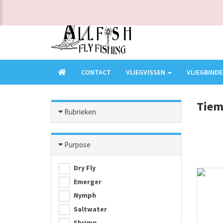
KLANTENSERVICE - VRAGEN? BEL ONS OP 0473949016
CONTACT
VLIEGVISSEN
VLIEGBIND
Tiem
Rubrieken
Purpose
Dry Fly
Emerger
Nymph
Saltwater
Shrimp