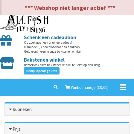
NL
EN
*** Webshop niet langer actief ***
Schenk een cadeaubon
Op zoek naar een origineel cadeau?
Onmiddellijk downloadbaar na aankoop
Geldig online en in onze bakstenen winkel
Bakstenen winkel
Bezoek ook onze bakstenen winkel te Heist-op-den-Berg
Bekijk openingsuren
Toggl
Winkelmandje (€
0,00
)
naviga
Rubrieken
Prijs