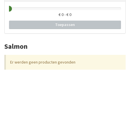
€
0
- €
0
Toepassen
Salmon
Er werden geen producten gevonden