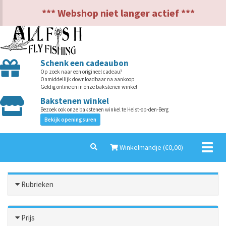
NL
EN
*** Webshop niet langer actief ***
Schenk een cadeaubon
Op zoek naar een origineel cadeau?
Onmiddellijk downloadbaar na aankoop
Geldig online en in onze bakstenen winkel
Bakstenen winkel
Bezoek ook onze bakstenen winkel te Heist-op-den-Berg
Bekijk openingsuren
Toggl
Winkelmandje (€
0,00
)
naviga
Rubrieken
Prijs