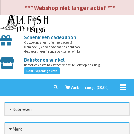
NL
EN
*** Webshop niet langer actief ***
Schenk een cadeaubon
Op zoek naar een origineel cadeau?
Onmiddellijk downloadbaar na aankoop
Geldig online en in onze bakstenen winkel
Bakstenen winkel
Bezoek ook onze bakstenen winkel te Heist-op-den-Berg
Bekijk openingsuren
Toggl
Winkelmandje (€
0,00
)
naviga
Rubrieken
Merk