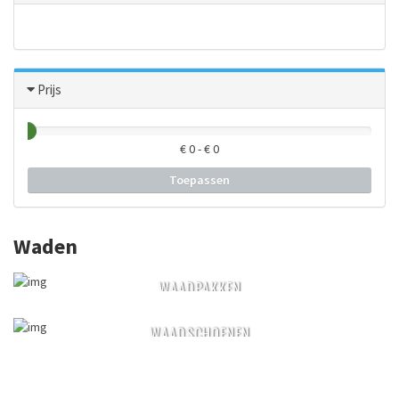
Prijs
€
0
- €
0
Toepassen
Waden
WAADPAKKEN
WAADSCHOENEN