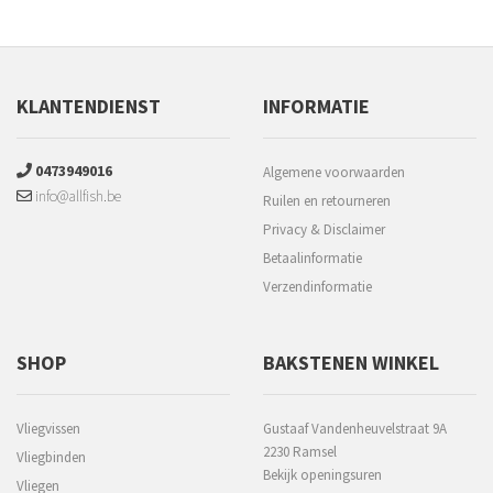
KLANTENDIENST
INFORMATIE
0473949016
Algemene voorwaarden
info@allfish.be
Ruilen en retourneren
Privacy & Disclaimer
Betaalinformatie
Verzendinformatie
SHOP
BAKSTENEN WINKEL
Vliegvissen
Gustaaf Vandenheuvelstraat 9A
2230 Ramsel
Vliegbinden
Bekijk openingsuren
Vliegen