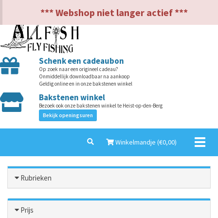
NL
EN
*** Webshop niet langer actief ***
Schenk een cadeaubon
Op zoek naar een origineel cadeau?
Onmiddellijk downloadbaar na aankoop
Geldig online en in onze bakstenen winkel
Bakstenen winkel
Bezoek ook onze bakstenen winkel te Heist-op-den-Berg
Bekijk openingsuren
Toggl
Winkelmandje (€
0,00
)
naviga
Rubrieken
Prijs