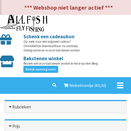
NL
EN
*** Webshop niet langer actief ***
Schenk een cadeaubon
Op zoek naar een origineel cadeau?
Onmiddellijk downloadbaar na aankoop
Geldig online en in onze bakstenen winkel
Bakstenen winkel
Bezoek ook onze bakstenen winkel te Heist-op-den-Berg
Bekijk openingsuren
Toggl
Winkelmandje (€
0,00
)
naviga
Rubrieken
Prijs