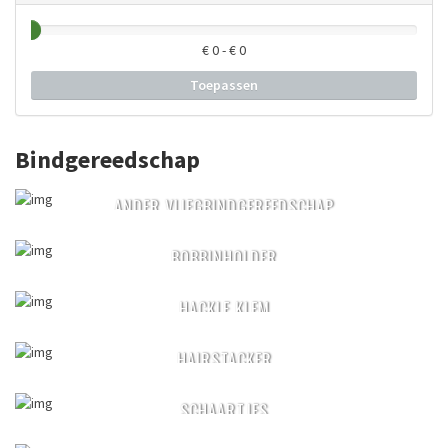
€
0
- €
0
Toepassen
Bindgereedschap
ANDER VLIEGBINDGEREEDSCHAP
BOBBINHOLDER
HACKLE KLEM
HAIRSTACKER
SCHAARTJES