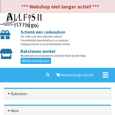
NL
EN
*** Webshop niet langer actief ***
Schenk een cadeaubon
Op zoek naar een origineel cadeau?
Onmiddellijk downloadbaar na aankoop
Geldig online en in onze bakstenen winkel
Bakstenen winkel
Bezoek ook onze bakstenen winkel te Heist-op-den-Berg
Bekijk openingsuren
Toggl
Winkelmandje (€
0,00
)
naviga
Rubrieken
Merk