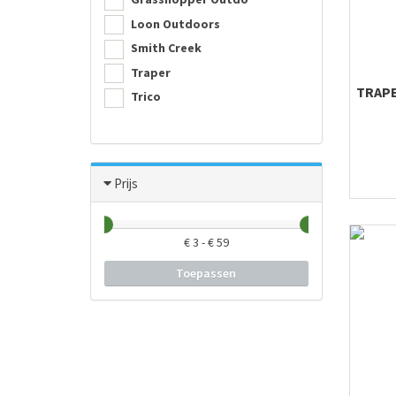
Loon Outdoors
Smith Creek
Traper
TRAPE
Trico
Prijs
€
3
- €
59
Toepassen