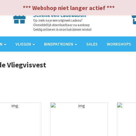
*** Webshop niet langer actief ***
Schenk een cadeaubon
Op zoek naar een origineel cadeau?
Onmiddellijk downloadbaar na aankoop
Geldig online en in onze bakstenen winkel
EN
VLIEGEN
BINDPATRONEN
SALES
WORKSHOPS
de Vliegvisvest