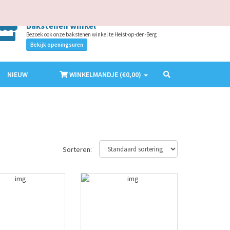
AANMELDEN
ACCOUNT MAKEN
NL
EN
Bakstenen winkel
Bezoek ook onze bakstenen winkel te Heist-op-den-Berg
Bekijk openingsuren
NIEUW
WINKELMANDJE (€
0,00
)
Sorteren: