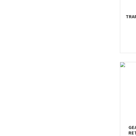
TRA
GEA
RE