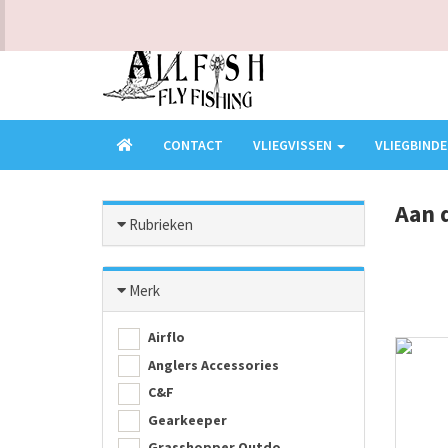
KLANTENSERVICE - VRAGEN? BEL ONS OP 0473949016
CONTACT
VLIEGVISSEN
VLIEGBIND
Aan 
Rubrieken
Merk
Airflo
Anglers Accessories
C&F
Gearkeeper
Grasshopper Outdo