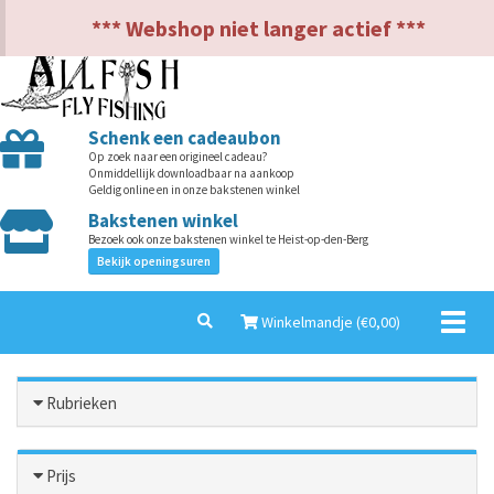
NL
EN
*** Webshop niet langer actief ***
Schenk een cadeaubon
Op zoek naar een origineel cadeau?
Onmiddellijk downloadbaar na aankoop
Geldig online en in onze bakstenen winkel
Bakstenen winkel
Bezoek ook onze bakstenen winkel te Heist-op-den-Berg
Bekijk openingsuren
Toggl
Winkelmandje (€
0,00
)
naviga
Rubrieken
Prijs