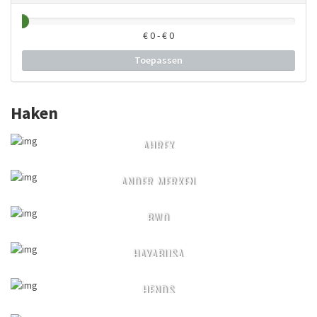
€
0
- €
0
Toepassen
Haken
AHREX
ANDER MERKEN
BWO
HAYABUSA
HENDS