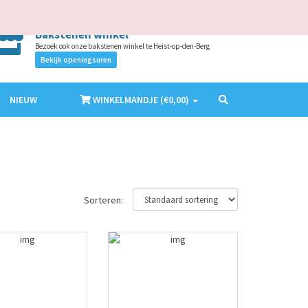
AANMELDEN
ACCOUNT MAKEN
NL
EN
Bakstenen winkel
Bezoek ook onze bakstenen winkel te Heist-op-den-Berg
Bekijk openingsuren
NIEUW
WINKELMANDJE (€
0,00
)
Sorteren: