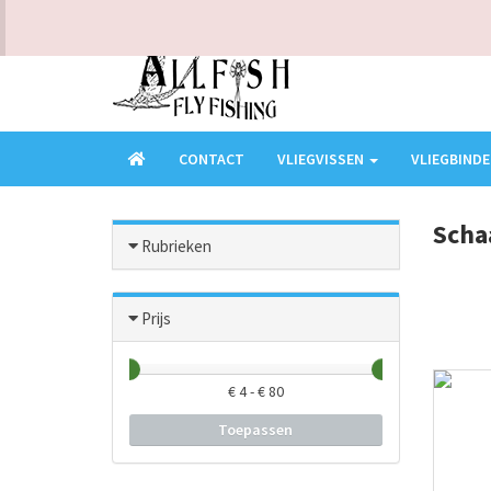
KLANTENSERVICE - VRAGEN? BEL ONS OP 0473949016
CONTACT
VLIEGVISSEN
VLIEGBIND
Scha
Rubrieken
Prijs
€
4
- €
80
Toepassen