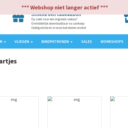
*** Webshop niet langer actief ***
Schenk een cadeaubon
Op zoek naar een origineel cadeau?
Onmiddellijk downloadbaar na aankoop
Geldig online en in onze bakstenen winkel
EN
VLIEGEN
BINDPATRONEN
SALES
WORKSHOPS
artjes