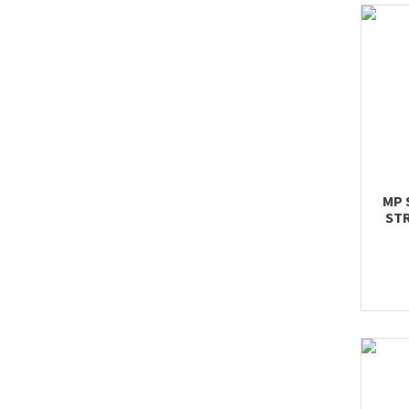
MP 
STR