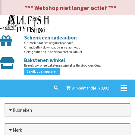
NL
EN
*** Webshop niet langer actief ***
Schenk een cadeaubon
Op zoek naar een origineel cadeau?
Onmiddellijk downloadbaar na aankoop
Geldig online en in onze bakstenen winkel
Bakstenen winkel
Bezoek ook onze bakstenen winkel te Heist-op-den-Berg
Bekijk openingsuren
Toggl
Winkelmandje (€
0,00
)
naviga
Rubrieken
Merk