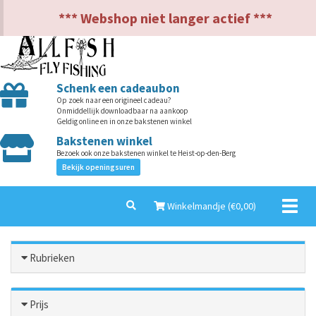
NL
EN
*** Webshop niet langer actief ***
Schenk een cadeaubon
Op zoek naar een origineel cadeau?
Onmiddellijk downloadbaar na aankoop
Geldig online en in onze bakstenen winkel
Bakstenen winkel
Bezoek ook onze bakstenen winkel te Heist-op-den-Berg
Bekijk openingsuren
Toggl
Winkelmandje (€
0,00
)
naviga
Rubrieken
Prijs