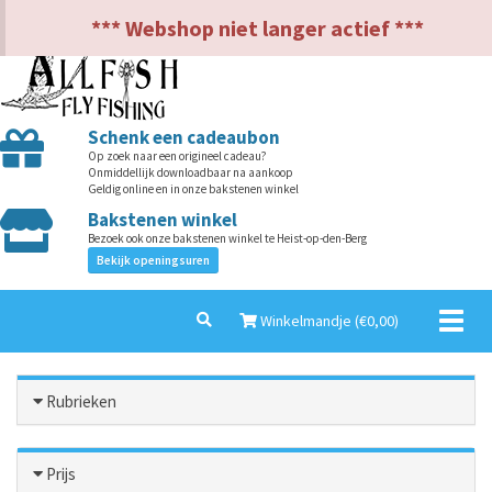
NL
EN
*** Webshop niet langer actief ***
Schenk een cadeaubon
Op zoek naar een origineel cadeau?
Onmiddellijk downloadbaar na aankoop
Geldig online en in onze bakstenen winkel
Bakstenen winkel
Bezoek ook onze bakstenen winkel te Heist-op-den-Berg
Bekijk openingsuren
Toggl
Winkelmandje (€
0,00
)
naviga
Rubrieken
Prijs