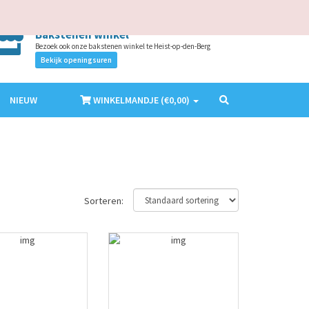
AANMELDEN
ACCOUNT MAKEN
NL
EN
Bakstenen winkel
Bezoek ook onze bakstenen winkel te Heist-op-den-Berg
Bekijk openingsuren
NIEUW
WINKELMANDJE (€
0,00
)
Sorteren: