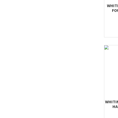
WHIT
FO
WHITI
HA