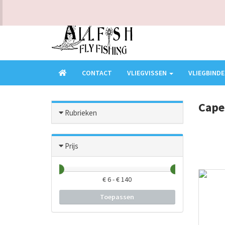
KLANTENSERVICE - VRAGEN? BEL ONS OP 0473949016
CONTACT
VLIEGVISSEN
VLIEGBIND
Cape
Rubrieken
Prijs
€
6
- €
140
Toepassen