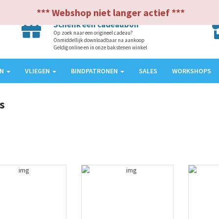
*** Webshop niet langer actief ***
Schenk een cadeaubon
Op zoek naar een origineel cadeau?
Onmiddellijk downloadbaar na aankoop
Geldig online en in onze bakstenen winkel
EN
VLIEGEN
BINDPATRONEN
SALES
WORKSHOPS
s