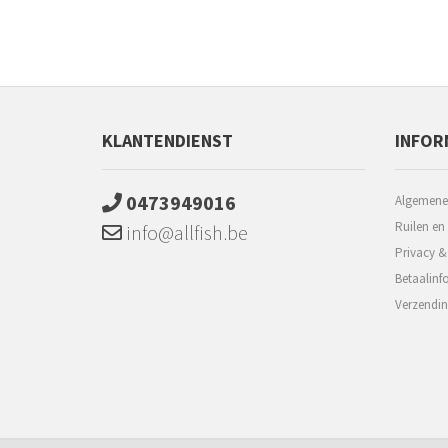
KLANTENDIENST
INFOR
0473949016
Algemene
Ruilen en
info@allfish.be
Privacy &
Betaalinf
Verzendin