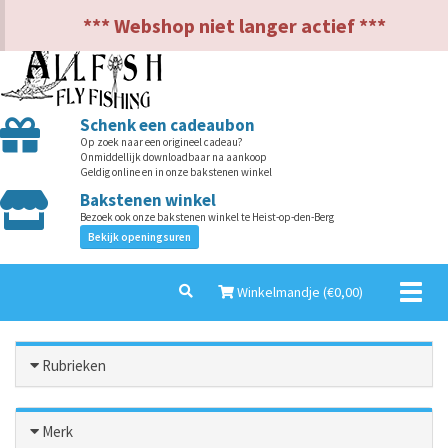
NL
EN
*** Webshop niet langer actief ***
Schenk een cadeaubon
Op zoek naar een origineel cadeau?
Onmiddellijk downloadbaar na aankoop
Geldig online en in onze bakstenen winkel
Bakstenen winkel
Bezoek ook onze bakstenen winkel te Heist-op-den-Berg
Bekijk openingsuren
Toggl
Winkelmandje (€
0,00
)
naviga
Rubrieken
Merk