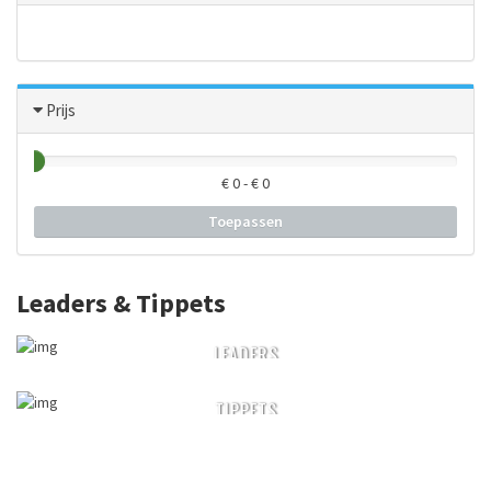
Prijs
€
0
- €
0
Toepassen
Leaders & Tippets
LEADERS
TIPPETS