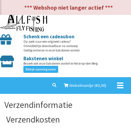
NL
EN
*** Webshop niet langer actief ***
Schenk een cadeaubon
Op zoek naar een origineel cadeau?
Onmiddellijk downloadbaar na aankoop
Geldig online en in onze bakstenen winkel
Bakstenen winkel
Bezoek ook onze bakstenen winkel te Heist-op-den-Berg
Bekijk openingsuren
Toggl
Winkelmandje (€
0,00
)
naviga
Verzendinformatie
Verzendkosten